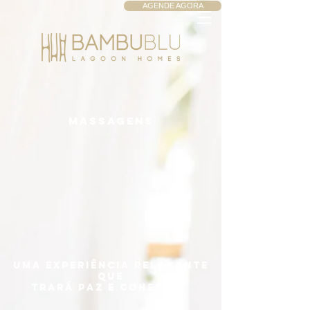
AGENDE AGORA
MASSAGENS
Uma experiência relaxante
que
trará paz e conexão.