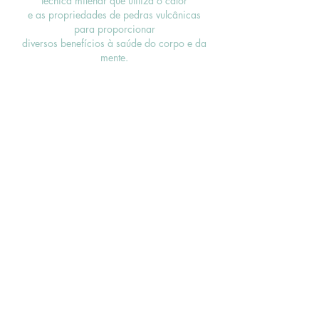
técnica milenar que utiliza o calor
e as propriedades de pedras vulcânicas
para proporcionar
diversos benefícios à saúde do corpo e da
mente.
MASSAGEM RELAXANTE COM
VENTOSATERAPIA
A massagem com ventosas é um tipo de
tratamento natural que combina
movimentosde massagem modeladora com
a sucção das ventosas,
que criam um vácuo que suga a pele.
MÉTODO NAZARÉ SANTOS
Temos aqui a massagem queridinha dos
famosos.
Você viverá uma experiência incrível que é
uma massagem 100% manual
sem auxílio de aparelhos com resultado
imediato e duradouro em uma única sessão,
eliminando a retenção de líquido e
entregando um modelamento corporal.